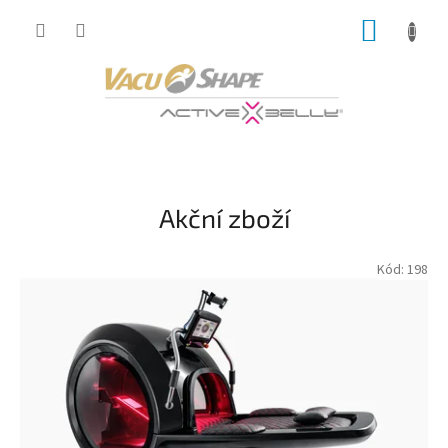
Přejít
NÁKUP
na
obsah
KOŠÍK
E
-
s
Akční zboží
h
o
Kód:
198
p
V
a
c
u
S