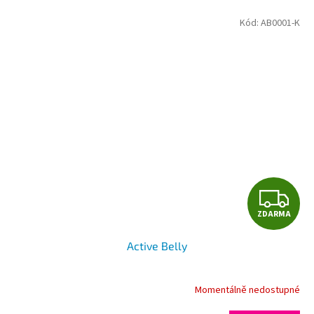
Kód:
AB0001-K
Z
ZDARMA
D
Active Belly
A
R
Momentálně nedostupné