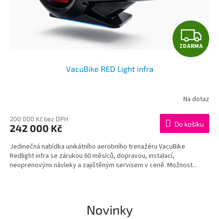
h
a
Z
p
ZDARMA
e
D
&
VacuBike RED Light infra
A
A
c
R
Na dotaz
t
M
i
200 000 Kč bez DPH
Do košíku
242 000 Kč
v
A
e
Jedinečná nabídka unikátního aerobního trenažéru VacuBike
Redlight infra se zárukou 60 měsíců, dopravou, instalací,
B
neoprenovými návleky a zajištěným servisem v ceně. Možnost...
e
l
l
Novinky
y