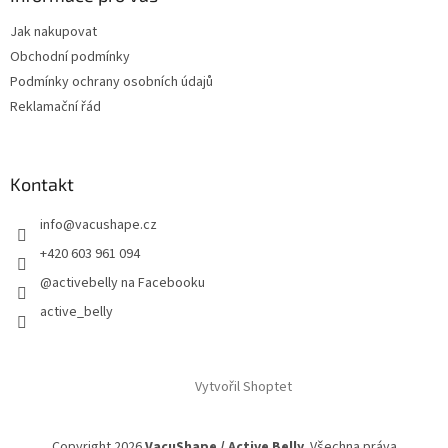
t
Jak nakupovat
í
Obchodní podmínky
Podmínky ochrany osobních údajů
Reklamační řád
Kontakt
info
@
vacushape.cz
+420 603 961 094
@activebelly na Facebooku
active_belly
Vytvořil Shoptet
Copyright 2026
VacuShape / Active Belly
. Všechna práva