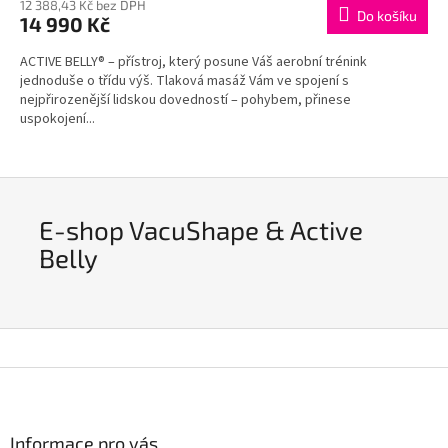
M
12 388,43 Kč bez DPH
Do košíku
14 990 Kč
A
ACTIVE BELLY® – přístroj, který posune Váš aerobní trénink
jednoduše o třídu výš. Tlaková masáž Vám ve spojení s
nejpřirozenější lidskou dovedností – pohybem, přinese
uspokojení...
E-shop VacuShape & Active
Belly
Z
á
p
a
Informace pro vás