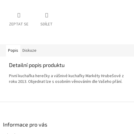
ZEPTAT SE
SDÍLET
Popis
Diskuze
Detailní popis produktu
Pivní kuchařka herečky a vášnivé kuchařky Markéty Hrubešové z
roku 2013. Objednat lze s osobním věnováním dle Vašeho přání.
Z
á
p
a
Informace pro vás
t