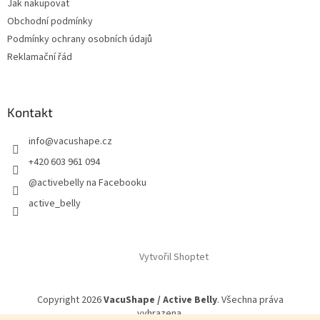
Jak nakupovat
í
Obchodní podmínky
Podmínky ochrany osobních údajů
Reklamační řád
Kontakt
info
@
vacushape.cz
+420 603 961 094
@activebelly na Facebooku
active_belly
Vytvořil Shoptet
Copyright 2026
VacuShape / Active Belly
. Všechna práva
vyhrazena.