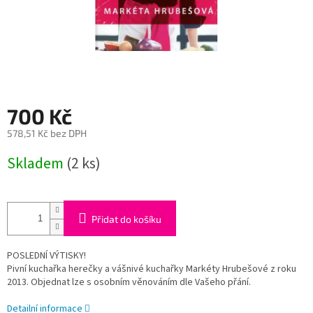
700 Kč
578,51 Kč bez DPH
Měrná
Skladem
(2 ks)
cena:
Přidat do košíku
POSLEDNÍ VÝTISKY!
Pivní kuchařka herečky a vášnivé kuchařky Markéty Hrubešové z roku
2013. Objednat lze s osobním věnováním dle Vašeho přání.
Detailní informace